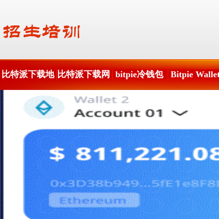
比特派下载地
比特派下载网
bitpie冷钱包
Bitpie Walle
址
址