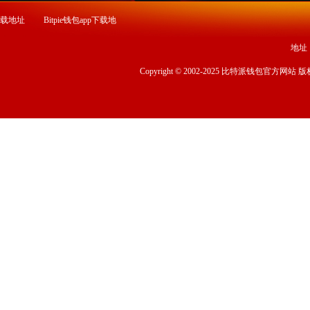
载地址
Bitpie钱包app下载地
地址
Copyright © 2002-2025 比特派钱包官方网站