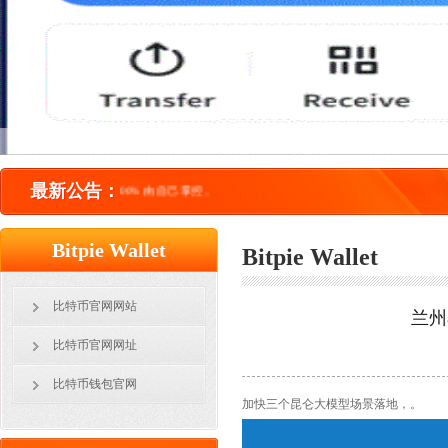
最新公告：
同时确保资产100% 由自己掌控。
Bitpie Wallet
Bitpie Wallet
比特币官网网站
兰州
比特币官网网址
比特币钱包官网
加快三个昆仑大模型场景落地，。