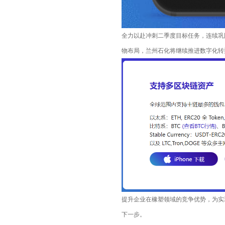
全力以赴冲刺二季度目标任务，连续巩
物布局，兰州石化将继续推进数字化转
提升企业在橡塑领域的竞争优势，为实
下一步。