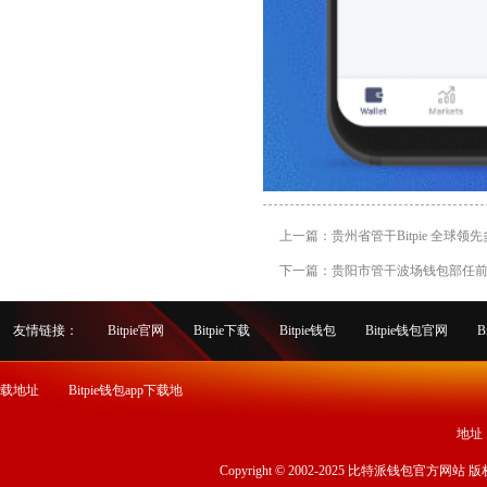
上一篇：
贵州省管干Bitpie 全球
下一篇：
贵阳市管干波场钱包部任
友情链接：
Bitpie官网
Bitpie下载
Bitpie钱包
Bitpie钱包官网
B
载地址
Bitpie钱包app下载地
地址
Copyright © 2002-2025 比特派钱包官方网站