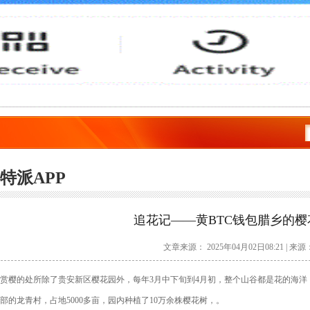
Bitpie比特派
特派APP
追花记——黄BTC钱包腊乡的樱
文章来源： 2025年04月02日08:21 | 来源
赏樱的处所除了贵安新区樱花园外，每年3月中下旬到4月初，整个山谷都是花的海洋
部的龙青村，占地5000多亩，园内种植了10万余株樱花树，。