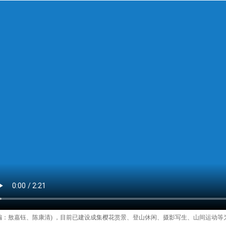
编：敖嘉钰、陈康清) ，目前已建设成集樱花赏景、登山休闲、摄影写生、山间运动